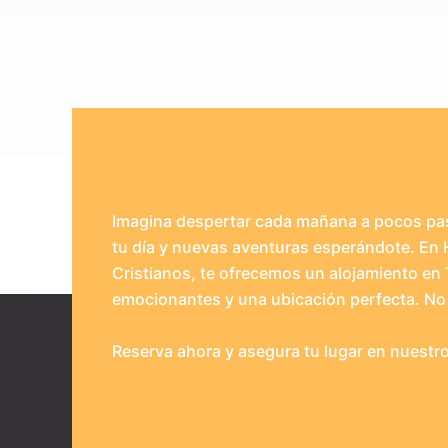
Imagina despertar cada mañana a pocos pasos
tu día y nuevas aventuras esperándote. En 
Cristianos, te ofrecemos un alojamiento en
emocionantes y una ubicación perfecta. No
Reserva ahora y asegura tu lugar en nuestro