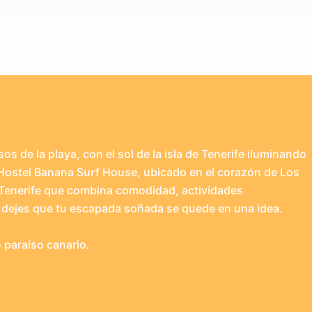
 de la playa, con el sol de la isla de Tenerife iluminando
Hostel Banana Surf House, ubicado en el corazón de Los
 Tenerife que combina comodidad, actividades
 dejes que tu escapada soñada se quede en una idea.
 paraíso canario.