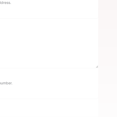
ddress.
 number.